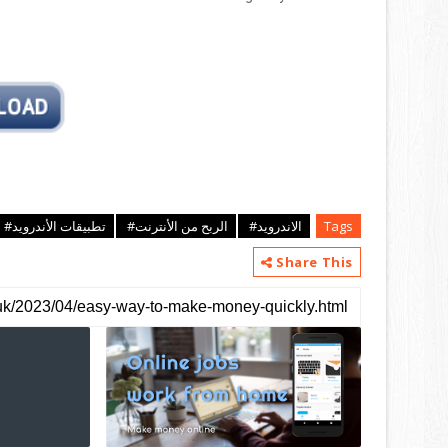
تطبيقات الأندرويد#
الربح من الأنترنت#
الاندرويد#
Tags
Share This