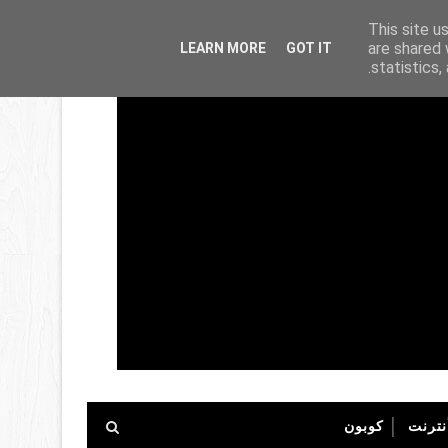
This site u
are shared 
LEARN MORE
GOT IT
statistics
نترنت
كوبون