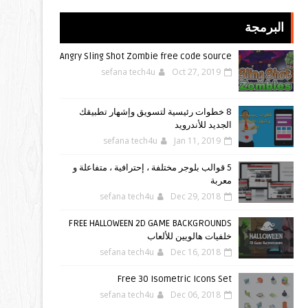
البرمجة
Angry Sling Shot Zombie free code source
sefana tech4u
Oct 27, 2019
8 خطوات رئيسية لتسويق وإشهار تطبيقك
الجديد للأندرويد
sefana tech4u
Jan 11, 2019
5 قوالب بلوجر مختلفة ، إحترافية ، متفاعلة و
معربة
sefana tech4u
Dec 29, 2018
FREE HALLOWEEN 2D GAME BACKGROUNDS
خلفيات هالويين للألعاب
sefana tech4u
Dec 16, 2018
Free 30 Isometric Icons Set
sefana tech4u
Dec 06, 2018