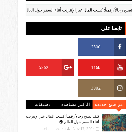
 رحالاً رقمياً: كسب المال عبر الإنترنت أثناء السفر حول العالم
الا
تابعنا على
632
2300
5362
116k
3982
مواضيع جديدة
الأكثر مشاهدة
تعليقات
كيف تصبح رحالاً رقمياً: كسب المال عبر الإنترنت
أثناء السفر حول العالم 🌍
sefana tech4u
Nov 17, 2024